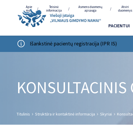
Apie
Teisinė
Asmens duomenų
Atviri
mus
informacija
apsauga
duomenys
PACIENTUI
Išankstinė pacientų registracija (IPR IS)
KONSULTACINIS
Titulinis
Struktūra ir kontaktinė informacija
Skyriai
Konsulta