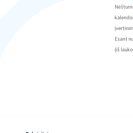
Nėštumo
kalendor
įvertini
Esant nu
(iš lauk