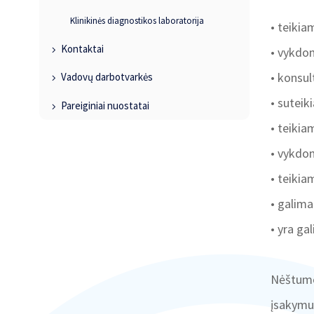
Klinikinės diagnostikos laboratorija
• teikia
Kontaktai
• vykdom
• konsul
Vadovų darbotvarkės
• suteik
Pareiginiai nuostatai
• teiki
• vykdom
• teiki
• galima
• yra ga
Nėštumo
įsakym