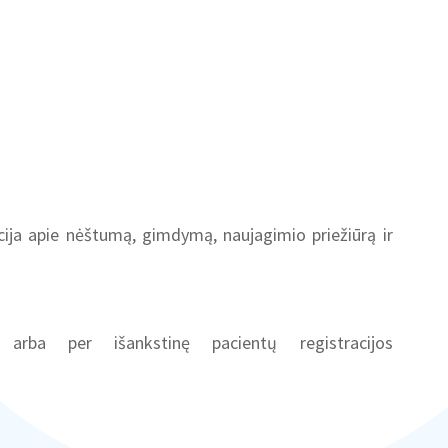
ija apie nėštumą, gimdymą, naujagimio priežiūrą ir
rba per išankstinę pacientų registracijos