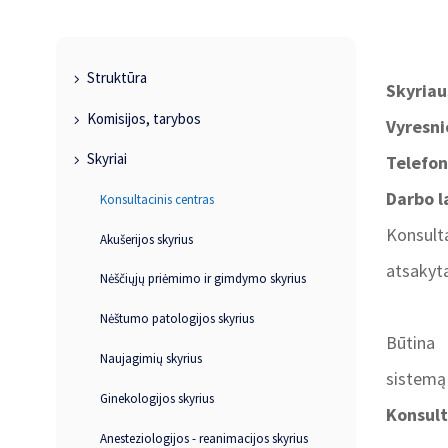
Struktūra
Skyriau
Komisijos, tarybos
Vyresni
Skyriai
Telefon
Darbo l
Konsultacinis centras
Konsult
Akušerijos skyrius
atsakyta
Nėščiųjų priėmimo ir gimdymo skyrius
Nėštumo patologijos skyrius
Būtina
Naujagimių skyrius
sistemą 
Ginekologijos skyrius
Konsult
Anesteziologijos - reanimacijos skyrius