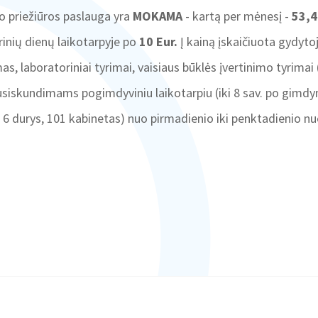
 priežiūros paslauga yra
MOKAMA
- kartą per mėnesį -
53,4
inių dienų laikotarpyje po
10 Eur.
Į kainą įskaičiuota gydyto
mas, laboratoriniai tyrimai, vaisiaus būklės įvertinimo tyrimai 
siskundimams pogimdyviniu laikotarpiu (iki 8 sav. po gimdym
o 6 durys, 101 kabinetas) nuo pirmadienio iki penktadienio nuo