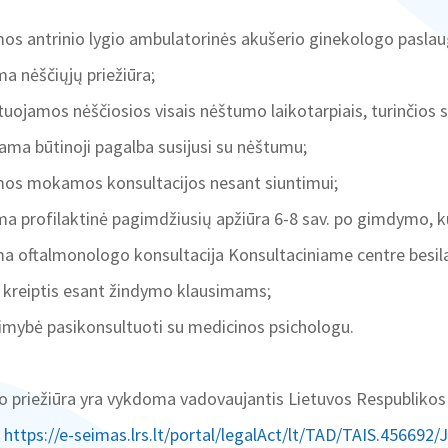
mos antrinio lygio ambulatorinės akušerio ginekologo paslau
a nėščiųjų priežiūra;
tuojamos nėščiosios visais nėštumo laikotarpiais, turinčios 
iama būtinoji pagalba susijusi su nėštumu;
amos mokamos konsultacijos nesant siuntimui;
a profilaktinė pagimdžiusių apžiūra 6-8 sav. po gimdymo, k
ama oftalmonologo konsultacija Konsultaciniame centre besi
 kreiptis esant žindymo klausimams;
limybė pasikonsultuoti su medicinos psichologu.
 priežiūra yra vykdoma vadovaujantis Lietuvos Respublikos 
u
https://e-seimas.lrs.lt/portal/legalAct/lt/TAD/TAIS.45669