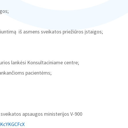
gos;
siuntimą iš asmens sveikatos priežiūros įstaigos;
urios lankėsi Konsultaciniame centre;
lankančioms pacientėms;
sveikatos apsaugos ministerijos V-900
2/JKcYKGCFcX