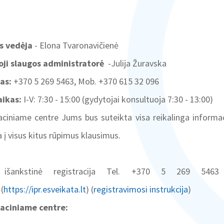
s vedėja
- Elona Tvaronavičienė
oji slaugos administratorė
-Julija Žuravska
as:
+370 5 269 5463, Mob. +370 615 32 096
aikas:
I-V: 7:30 - 15:00 (gydytojai konsultuoja 7:30 - 13:00)
aciniame centre Jums bus suteikta visa reikalinga informac
 į visus kitus rūpimus klausimus.
 išankstinė registracija Tel. +370 5 269 5463 a
(
https://ipr.esveikata.lt
) (
registravimosi instrukcija
)
aciniame centre: