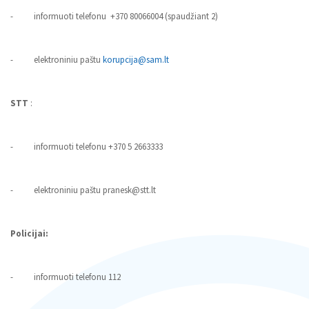
- informuoti telefonu +370 80066004 (spaudžiant 2)
Kodeksai
- elektroniniu paštu
korupcija@sam.lt
STT
:
- informuoti telefonu +370 5 2663333
- elektroniniu paštu pranesk@stt.lt
Policijai:
- informuoti telefonu 112