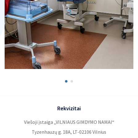
Privačių interesų deklaravimas
Dovanų ar paramos gavimo, panaudojimo
informacija
Kodeksai
Rekvizitai
Viešoji įstaiga „VILNIAUS GIMDYMO NAMAI“
Tyzenhauzų g. 18A, LT-02106 Vilnius