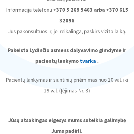
Kaip mus rasti
Informaciniai lapai ir atmintinės
Informacija telefonu
+370 5 269 5463 arba +370 615
Free WiFi
Atsisakymo teikti asmens sveikatos priežiūros paslaugas ir jų
32096
Duomenų teikimas apie PSDF išlaidas
teikimo nutraukimo tvarka
Jus pakonsultuos ir, jei reikalinga, paskirs vizito laiką.
Konsultacijos žindymo klausimais
Galimybės mirštančiam pacientui ir jo artimiesiems atsisveikinti ir
mirštančiam pacientui oriai numirti tvarkos aprašas
Paskaitos nėščiosioms
Pakeista Lydinčio asmens dalyvavimo gimdyme ir
Muzikos terapijos ir diafragminio kvėpavimo
Kaip mus rasti
užsiėmimai nėščiosioms
pacientų lankymo
tvarka
.
Free WiFi
Ankstyviosios pagalbos paslaugas teikiančios
asociacijos 2026 m.
Pacientų lankymas ir siuntinių priėmimas nuo 10 val. iki
Duomenų teikimas apie PSDF išlaidas
19 val. (Įėjimas Nr. 3)
Konsultacijos žindymo klausimais
Paskaitos nėščiosioms
PSDF lėšomis kompensuojamos akušerijos,
ginekologijos, neonatologijos ir
Muzikos terapijos ir diafragminio kvėpavimo užsiėmimai
anesteziologijos paslaugos (teikiamos
Jūsų atsakingas elgesys mums suteikia galimybę
Struktūra
nėščiosioms
pacientams apdraustiems privalomuoju
sveikatos draudimu)
Jums padėti.
Komisijos, tarybos
Ankstyviosios pagalbos paslaugas teikiančios asociacijos 2026 m.