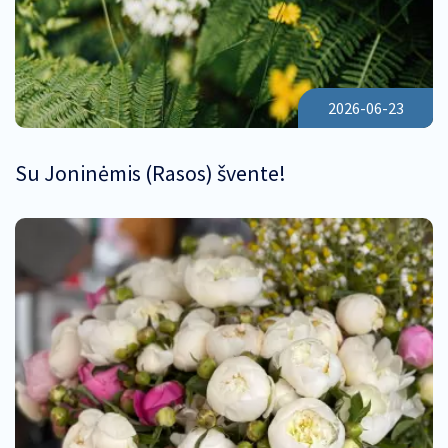
2026-06-23
Su Joninėmis (Rasos) švente!