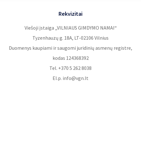
Rekvizitai
Viešoji įstaiga „VILNIAUS GIMDYMO NAMAI“
Tyzenhauzų g. 18A, LT-02106 Vilnius
Duomenys kaupiami ir saugomi juridinių asmenų registre,
kodas 124368392
Tel. +370 5 262 8038
El.p. info@vgn.lt