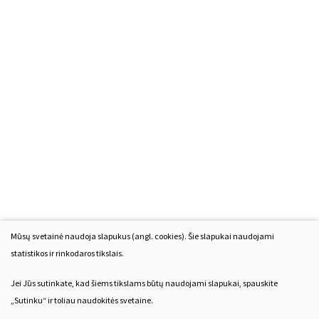
Mūsų svetainė naudoja slapukus (angl. cookies). Šie slapukai naudojami
statistikos ir rinkodaros tikslais.
Jei Jūs sutinkate, kad šiems tikslams būtų naudojami slapukai, spauskite
„Sutinku“ ir toliau naudokitės svetaine.
© 2021 Visos teisės saugomos