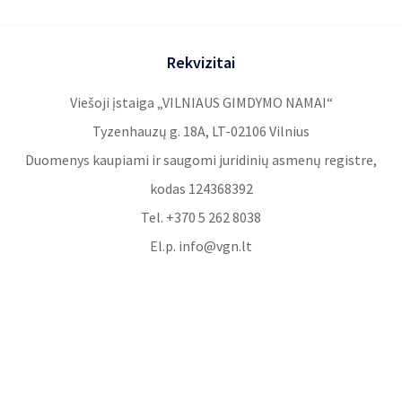
Rekvizitai
Viešoji įstaiga „VILNIAUS GIMDYMO NAMAI“
Tyzenhauzų g. 18A, LT-02106 Vilnius
Duomenys kaupiami ir saugomi juridinių asmenų registre,
kodas 124368392
Tel. +370 5 262 8038
El.p. info@vgn.lt