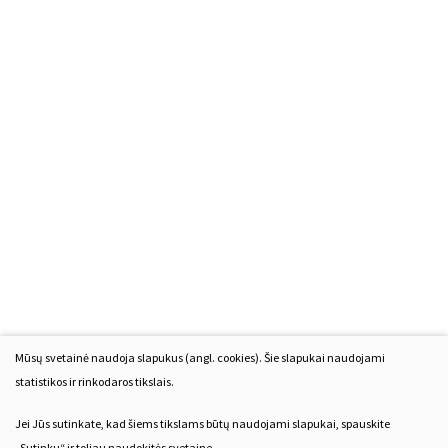
Mūsų svetainė naudoja slapukus (angl. cookies). Šie slapukai naudojami
statistikos ir rinkodaros tikslais.
Jei Jūs sutinkate, kad šiems tikslams būtų naudojami slapukai, spauskite
„Sutinku“ ir toliau naudokitės svetaine.