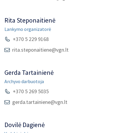
Rita Steponaitienė
Lankymo organizatorė
+370 5 229 9168
rita.steponaitiene@vgn.lt
Gerda Tartainienė
Archyvo darbuotoja
+370 5 269 5035
gerda.tartainiene@vgn.lt
Dovilė Dagienė