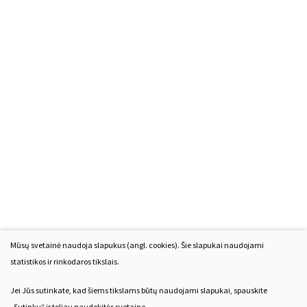
Mūsų svetainė naudoja slapukus (angl. cookies). Šie slapukai naudojami
statistikos ir rinkodaros tikslais.
Jei Jūs sutinkate, kad šiems tikslams būtų naudojami slapukai, spauskite
„Sutinku“ ir toliau naudokitės svetaine.