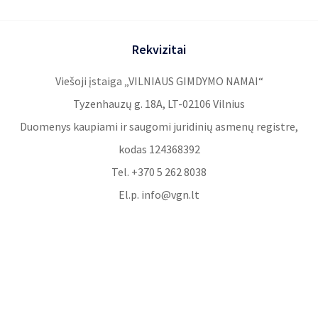
Rekvizitai
Viešoji įstaiga „VILNIAUS GIMDYMO NAMAI“
Tyzenhauzų g. 18A, LT-02106 Vilnius
Duomenys kaupiami ir saugomi juridinių asmenų registre,
kodas 124368392
Tel. +370 5 262 8038
El.p. info@vgn.lt